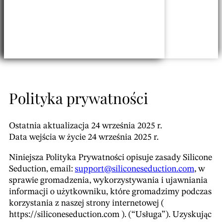
Polityka prywatności
Ostatnia aktualizacja 24 września 2025 r.
Logowanie
Data wejścia w życie 24 września 2025 r.
Niniejsza Polityka Prywatności opisuje zasady Silicone
Dolar kanadyjski – $
Seduction, email:
support@siliconeseduction.com
, w
Wietnamski dong – ₫
sprawie gromadzenia, wykorzystywania i ujawniania
Baht tajski - ฿
informacji o użytkowniku, które gromadzimy podczas
Polski
korzystania z naszej strony internetowej (
Nowy dolar tajwański - NT$
English (Canada)
https://siliconeseduction.com ). (“Usługa”). Uzyskując
Frank szwajcarski – CHF