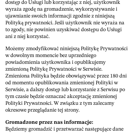
dostęp do Usługi lub korzystając z niej, użytkownik
Dansk
Korona szwedzka - Skr
wyraża zgodę na gromadzenie, wykorzystywanie i
Nederlands
ujawnianie swoich informacji zgodnie z niniejszą
Won południowokoreański – ₩
Polityką prywatności. Jeśli użytkownik nie wyraża na
Suomi
Dolar singapurski - S$
to zgody, nie powinien uzyskiwać dostępu do Usługi
Français
Złoty polski - zł
ani z niej korzystać.
Peso filipińskie – ₱
Deutsch
Możemy zmodyfikować niniejszą Politykę Prywatności
Krona norweska - Nkr
Italiano
w dowolnym momencie bez uprzedniego
Dolar nowozelandzki - NZ$
powiadomienia użytkownika i opublikujemy
日本語
Peso meksykańskie – MX$
zmienioną Politykę Prywatności w Serwisie.
한국어
Zmieniona Polityka będzie obowiązywać przez 180 dni
Japoński jen - ¥
Norsk bokmål
od momentu opublikowania zmienionej Polityki w
Krona islandzka – Ikr
Serwisie, a dalszy dostęp lub korzystanie z Serwisu po
Português
Dolar hongkoński – HK$
tym czasie będzie oznaczać akceptację zmienionej
Español
Polityki Prywatności. W związku z tym zalecamy
Funt brytyjski - £
okresowe przeglądanie tej strony.
Svenska
Euro - €
ไทย
Korona duńska – Dkr
Gromadzone przez nas informacje:
Będziemy gromadzić i przetwarzać następujące dane
Chiński juan - CN¥
Tiếng Việt