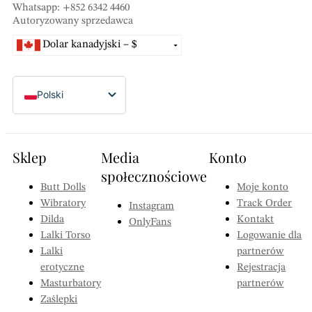
Whatsapp: +852 6342 4460
Autoryzowany sprzedawca
Dolar kanadyjski – $
Wietnamski dong – ₫
Baht tajski - ฿
Polski
Nowy dolar tajwański - NT$
English (Canada)
Frank szwajcarski – CHF
Dansk
Korona szwedzka - Skr
Sklep
Media
Konto
Nederlands
Won południowokoreański – ₩
społecznościowe
Suomi
Butt Dolls
Moje konto
Dolar singapurski - S$
Wibratory
Track Order
Instagram
Français
Złoty polski - zł
Dilda
Kontakt
OnlyFans
Peso filipińskie – ₱
Deutsch
Lalki Torso
Logowanie dla
Krona norweska - Nkr
Lalki
partnerów
Italiano
erotyczne
Rejestracja
Dolar nowozelandzki - NZ$
日本語
Masturbatory
partnerów
Peso meksykańskie – MX$
Zaślepki
한국어