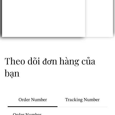
Theo dõi đơn hàng của
bạn
Đăng nhập
Đô la Canada - $
Đồng Việt Nam - ₫
Order Number
Tracking Number
Bạt Thái Lan - ฿
Tiếng Việt
track
Đồng Đài Loan mới - NT$