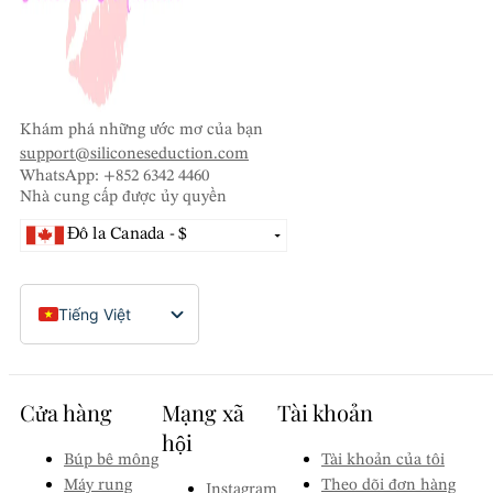
Đồng Nhân dân tệ Trung Quốc -
ไทย
CN¥
Đồng Real Brazil - R$
Đô la Úc - AU$
Khám phá những ước mơ của bạn
Đô la Mỹ - $
support@siliconeseduction.com
WhatsApp: +852 6342 4460
Nhà cung cấp được ủy quyền
Đô la Canada - $
Đồng Việt Nam - ₫
Bạt Thái Lan - ฿
Tiếng Việt
Đồng Đài Loan mới - NT$
English (Canada)
Franc Thụy Sĩ - CHF
Dansk
Krona Thụy Điển - Skr
Cửa hàng
Mạng xã
Tài khoản
Nederlands
Đồng Won Hàn Quốc - ₩
hội
Suomi
Búp bê mông
Tài khoản của tôi
Đồng Đô la Singapore - S$
Máy rung
Theo dõi đơn hàng
Instagram