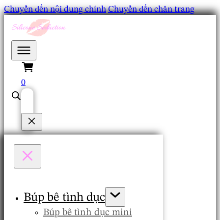
Chuyển đến nội dung chính
Chuyển đến chân trang
0
Búp bê tình dục
Búp bê tình dục mini