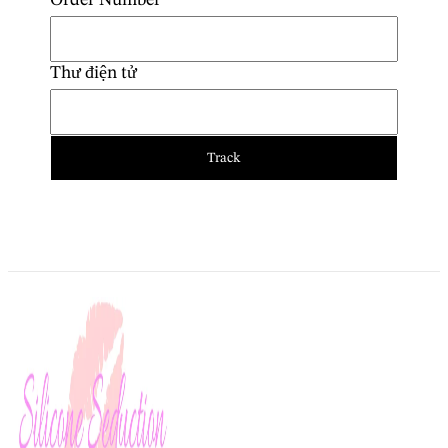
Order Number
English (Canada)
Franc Thụy Sĩ - CHF
Dansk
Krona Thụy Điển - Skr
Nederlands
Thư điện tử
Đồng Won Hàn Quốc - ₩
Suomi
Đồng Đô la Singapore - S$
Français
Đồng Zloty Ba Lan - zł
Track
Đồng Peso Philippines - ₱
Deutsch
Krone Na Uy - Nkr
Italiano
Đồng Đô la New Zealand - NZ$
日本語
Đồng Peso Mexico - MX$
한국어
Yên Nhật - ¥
Norsk bokmål
Krona Iceland - Ikr
Polski
Đồng Đô la Hồng Kông - HK$
Português
Bảng Anh - £
Español
Euro - €
Svenska
Krone Đan Mạch - Dkr