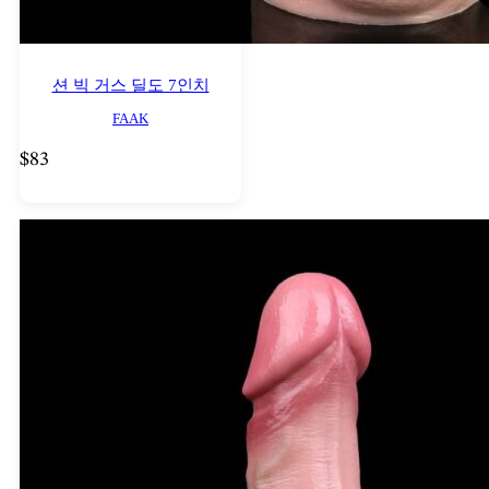
션 빅 거스 딜도 7인치
FAAK
$
83