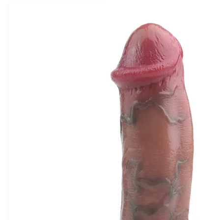
English (Canada)
중국 위안 - CN¥
Dansk
덴마크 크로네 - Dkr
Nederlands
유로 - €
Suomi
영국 파운드 스털링 - £
Français
홍콩 달러 - HK$
아이슬란드 크로나 - Ikr
Deutsch
일본 엔 - ¥
Italiano
멕시코 페소 - MX$
日本語
뉴질랜드 달러 - NZ$
Norsk bokmål
노르웨이 크로네 - Nkr
Polski
필리핀 페소 - ₱
Português
폴란드 즐로티 - zł
Español
싱가포르 달러 - S$
Svenska
대한민국 원 - ₩
ไทย
스웨덴 크로나 - Skr