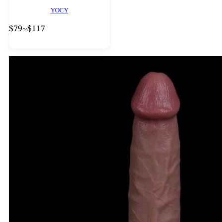
YOCY
$
79
~
$
117
가
격
범
위:
$79~$117