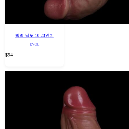
빅맥 딜도 10.23인치
EVOL
$
94