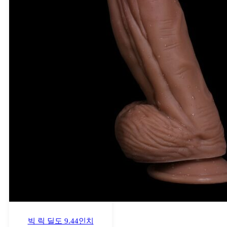
빅 릭 딜도 9.44인치