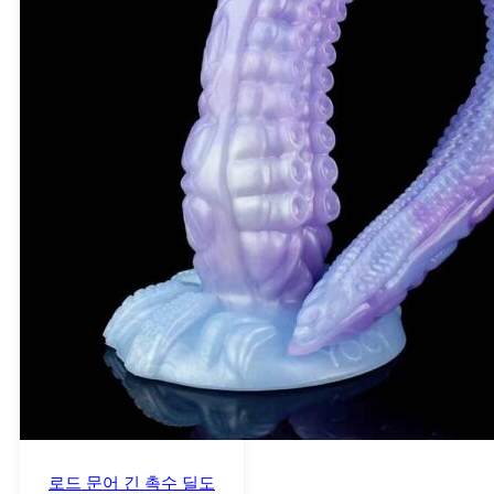
로드 문어 긴 촉수 딜도