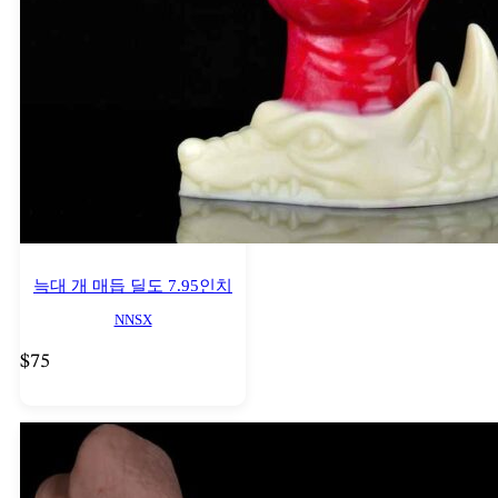
늑대 개 매듭 딜도 7.95인치
NNSX
$
75