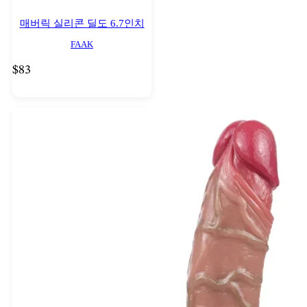
매버릭 실리콘 딜도 6.7인치
FAAK
$
83