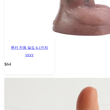
스위스 프랑 - CHF
Tiếng Việt
신대만 달러 - NT$
태국 바트 - ฿
베트남 동 - ₫
루카 진동 딜도 6.1인치
SXXY
$
64