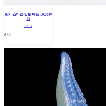
도기 스타일 딜도 매듭 10.35인
치
NNSX
$
66