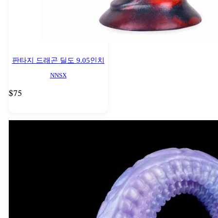
판타지 드래곤 딜도 9.05인치
NNSX
$
75