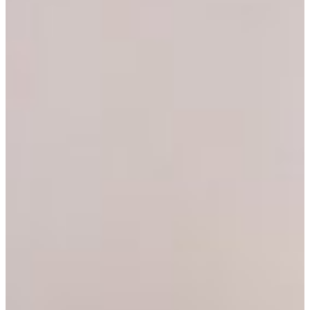
Franco svizzero - CHF
Tiếng Việt
Nuovo dollaro taiwanese - NT$
Baht thailandese - ฿
Dong vietnamita - ₫