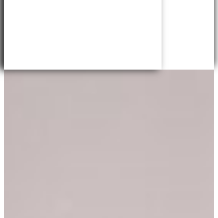
Accesso
Dollaro statunitense - $
Dollaro australiano - AU$
Real brasiliano - R$
Italiano
Dollaro canadese - $