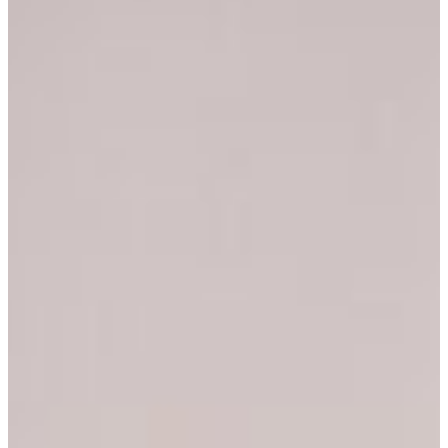
English (Canada)
Yuan cinese - CN¥
Dansk
Corona danese - Dkr
Nederlands
Euro - €
Suomi
Sterlina britannica - £
Français
Dollaro di Hong Kong - HK$
Corona islandese - Ikr
Deutsch
Yen giapponese - ¥
日本語
Peso messicano - MX$
한국어
Dollaro neozelandese - NZ$
Norsk bokmål
Corona norvegese - Nkr
Polski
Peso filippino - ₱
Português
Zloty polacco - zł
Español
Dollaro di Singapore - S$
Svenska
Won sudcoreano - ₩
ไทย
Corona svedese - Skr